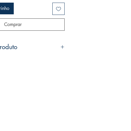
rinho
Comprar
roduto
UTORA)‎
29047-8
INAS: 92 pág