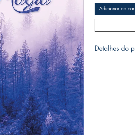
Adicionar ao car
Detalhes do p
Marina Dias ( A
Capa comum
ISBN: 978-6587
NÚMERO DE PÁG