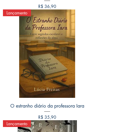
Preço
R$ 36,90
Lançamento
O estranho diário da professora Iara
Preço
R$ 35,90
Lançamento