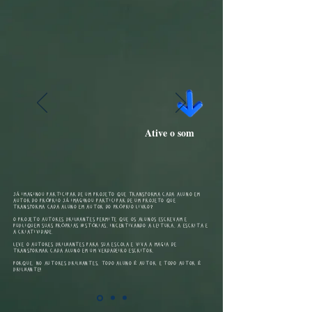
Ative o som
JÁ IMAGINOU PARTICIPAR DE UM PROJETO QUE TRANSFORMA CADA ALUNO EM
AUTOR DO PRÓPRIO JÁ IMAGINOU PARTICIPAR DE UM PROJETO QUE
TRANSFORMA CADA ALUNO EM AUTOR DO PRÓPRIO LIVRO?
O PROJETO AUTORES BRILHANTES PERMITE QUE OS ALUNOS ESCREVAM E
PUBLIQUEM SUAS PRÓPRIAS HISTÓRIAS, INCENTIVANDO A LEITURA, A ESCRITA E
A CRIATIVIDADE.
LEVE O AUTORES BRILHANTES PARA SUA ESCOLA E VIVA A MAGIA DE
TRANSFORMAR CADA ALUNO EM UM VERDADEIRO ESCRITOR.
PORQUE, NO AUTORES BRILHANTES, TODO ALUNO É AUTOR. E TODO AUTOR É
BRILHANTE!