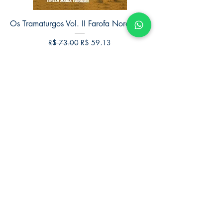
Os Tramaturgos Vol. II Farofa Nordestina
Preço normal
Preço promocional
R$ 73,00
R$ 59,13
Lançamento
Cotidianos