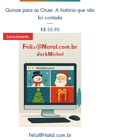
Quinze para as Onze: A história que não
foi contada
Preço
R$ 35,90
Lançamento
Saiba Mais
Feliz@Natal.com.br