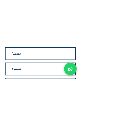
CADASTRE-SE PARA RECEBER
OS E-MAILS DA TRAVASSOS
seja um dos primeiros a saber dos
lançamentos, novidades e
promoção.
Assinar