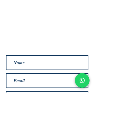
CADASTRE-SE PARA RECEBER
OS E-MAILS DA TRAVASSOS
seja um dos primeiros a saber dos
lançamentos, novidades e
promoção.
Assinar